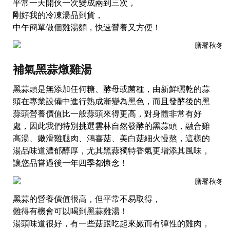
平常一天開伙一次變成兩到三次，
剛好我的冷凍湯品到貨，
中午簡單做個雞湯麵，快速營養又方便！
補氣黑蒜燉雞湯
黑蒜頭是無添加任何糖、酵母或菌種，由新鮮曬乾的蒜
頭在專業設備中進行熟成漸變為黑色，而且發酵後的黑
蒜頭營養價值比一般蒜頭來得更高，對身體非常有好
處，因此我們特別挑選雲林自然發酵的黑蒜頭，融合雞
高湯、嫩滑雞腿肉、鴻喜菇、美白菇細火慢熬，這樣的
湯品味道濃郁醇厚，尤其黑蒜獨特香氣更增添其風味，
讓您品嘗過後一年四季都懷念！
黑蒜的營養價值很高，但平常不易取得，
難得有機會可以喝到黑蒜雞湯！
湯頭味道很好，有一些菇跟吃起來嫩而有彈性的雞肉，