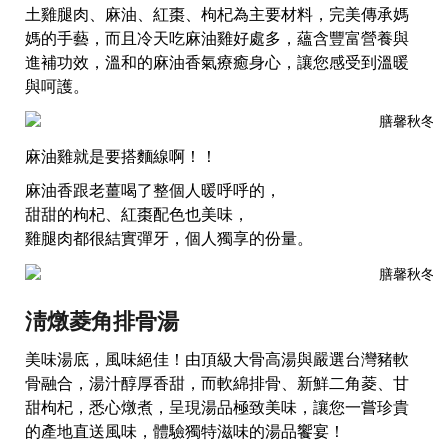
土雞腿肉、麻油、紅棗、枸杞為主要材料，完美傳承媽
媽的手藝，而且冷天吃麻油雞好處多，蘊含豐富營養與
進補功效，溫和的麻油香氣療癒身心，讓您感受到溫暖
與呵護。
麻油雞就是要搭麵線啊！！
麻油香跟老薑喝了整個人暖呼呼的，
甜甜的枸杞、紅棗配色也美味，
雞腿肉都很結實彈牙，個人獨享的份量。
淸燉菱角排骨湯
美味湯底，風味絕佳！由頂級大骨高湯與嚴選台灣豬軟
骨融合，湯汁醇厚香甜，而軟綿排骨、新鮮二角菱、甘
甜枸杞，悉心燉煮，呈現湯品極致美味，讓您一嘗珍貴
的產地直送風味，體驗獨特滋味的湯品饗宴！