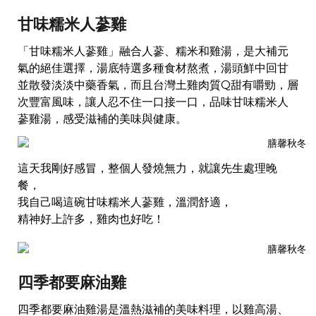
甘味糯米人蔘雞
「甘味糯米人蔘雞」融合人蔘、糯米和雞湯，是大補元
氣的絕佳選擇，湯底特選多種食材熬煮，湯頭鮮中回甘
並散發淡淡中藥香氣，而且台灣土雞肉質Q甜有嚼勁，層
次豐富風味，讓人忍不住一口接一口，品味甘味糯米人
蔘雞湯，感受滋補的美味與健康。
這天我剛好感冒，整個人發燒無力，就讓先生處理晚
餐，
我自己喝這碗甘味糯米人蔘雞，溫潤舒適，
精神好上許多，雞肉也好吃！
四季都要麻油雞
四季都要麻油雞湯是溫熱滋補的美味料理，以雞高湯、