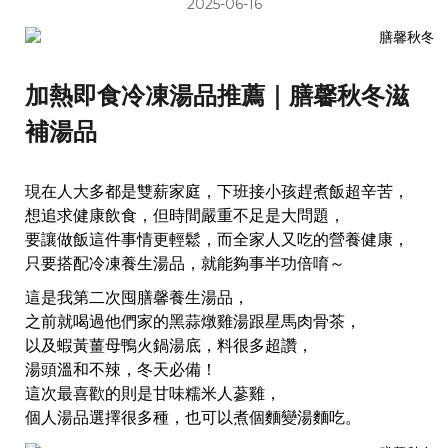
2025-06-16
加熱即食冷凍湯品推薦｜膳馨秋冬滋
補湯品
現在人大多都是雙薪家庭，下班接小孩趕煮飯超辛苦，
想追求健康飲食，但時間嚴重不足是大問題，
要讓做飯這件事情更輕鬆，而全家人又吃的營養健康，
只要搭配冷凍養生湯品，就能夠事半功倍唷～
這是我第二次囤膳馨養生湯品，
之前就喝過他們家的黑蒜燉雞湯跟星馬肉骨茶，
以及蝦黃薑母鴨火鍋湯底，料很多超讚，
湯頭溫和不辣，冬天必備！
這次最喜歡的則是甘味糯米人蔘雞，
個人湯品選擇很多種，也可以煮個麵變湯麵吃。