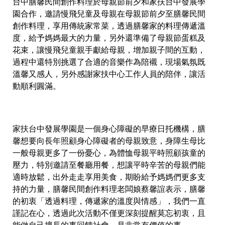
台中膳馨民間創作料理於母親節前夕和家扶台中發展學
園合作，邀請慢飛兒童及母親在母親節前夕至膳馨民間
創作料理，享用傳統家常菜，透過膳馨家的料理傳遞溫
度，給予媽媽最大的力量，另外還準備了母親節蛋糕及
花束，讓慢飛兒童親手獻給母親，增加親子間的互動，
過程中還特別挑選了合適的音樂作為陪襯，現場氣氛既
溫馨又感人，另外感謝家扶中心工作人員的陪伴，讓活
動順利圓滿。
家扶台中發展學園是一個身心障礙的早療日托機構，膳
馨想要向長年照顧身心障礙者的母親致意，身障生母比
一般母親更多了一份憂心，為體恤母親平時照顧孩童的
壓力，特別邀請至餐廳用餐，想讓平時辛苦的母親們能
適時放鬆，出外走走享用美食，期盼給予媽媽們更多支
持的力量，膳馨民間創作料理老闆娘蔡馨誼表示，膳馨
的初衷「透過料理，傳遞家的溫度與情感」，我們一直
謹記在心，透過此次活動不僅更深刻提醒莫忘初衷，且