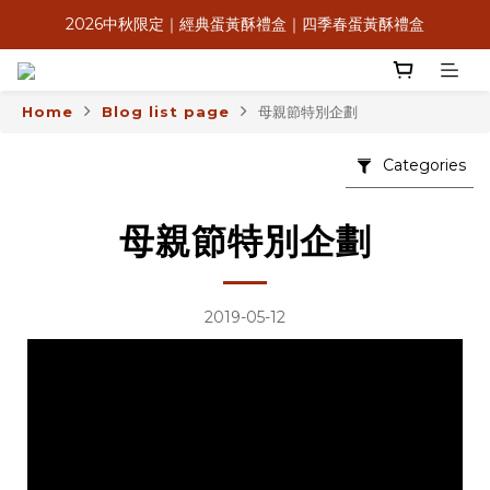
2026中秋限定｜經典蛋黃酥禮盒｜四季春蛋黃酥禮盒
8月感恩獻心意，送禮送米其林
滿$2,000享低溫免運＆信用卡3期0利率
Home
Blog list page
母親節特別企劃
8月感恩獻心意，送禮送米其林
Categories
母親節特別企劃
2019-05-12