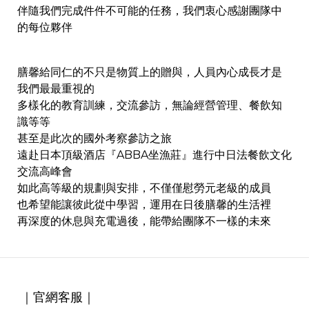
伴隨我們完成件件不可能的任務，我們衷心感謝團隊中
的每位夥伴
膳馨給同仁的不只是物質上的贈與，人員內心成長才是
我們最最重視的
多樣化的教育訓練，交流參訪，無論經營管理、餐飲知
識等等
甚至是此次的國外考察參訪之旅
遠赴日本頂級酒店『ABBA坐漁莊』進行中日法餐飲文化
交流高峰會
如此高等級的規劃與安排，不僅僅慰勞元老級的成員
也希望能讓彼此從中學習，運用在日後膳馨的生活裡
再深度的休息與充電過後，能帶給團隊不一樣的未來
｜官網客服｜