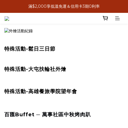
滿$2,000享低溫免運＆信用卡3期0利率
8月感恩獻心意，送禮送米其林
8月感恩獻心意，送禮送米其林
特殊活動-鬆日三日節
特殊活動-大屯扶輪社外燴
特殊活動-高雄餐旅學院望年會
百匯Buffet ─ 萬事社區中秋烤肉趴