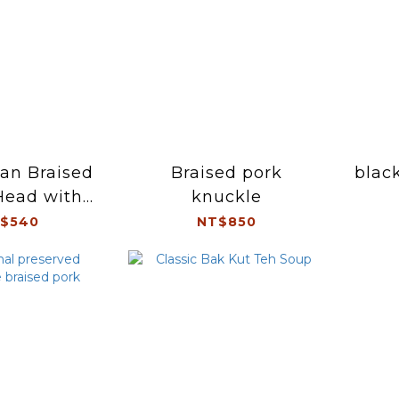
an Braised
Braised pork
black
Head with
knuckle
bbage
$540
NT$850