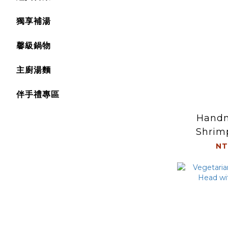
獨享補湯
馨級鍋物
主廚湯麵
伴手禮專區
Hand
Shrimp
Do
NT