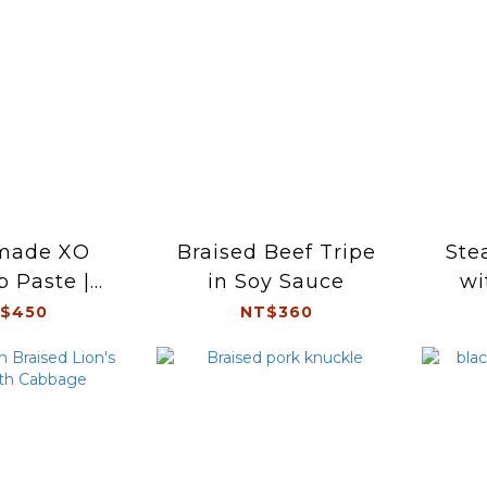
made XO
Braised Beef Tripe
Ste
 Paste |
in Soy Sauce
wi
uble
$450
NT$360