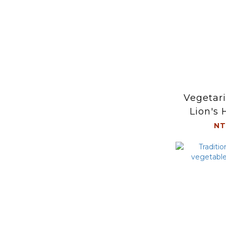
Vegetari
Lion's 
Ca
NT