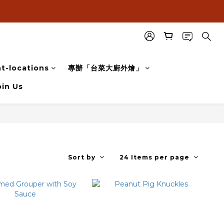
t-locations
專辦「台菜大廚外燴」
oin Us
Sort by
24 Items per page