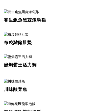
養生鮑魚黑蒜燉烏雞
布袋雞豬肚鱉
鹽焗霸王活力鯛
川味酸菜魚