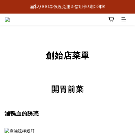
滿$2,000享低溫免運＆信用卡3期0利率
8月感恩獻心意，送禮送米其林
8月感恩獻心意，送禮送米其林
創始店菜單
開胃前菜
滷鴨血的誘惑