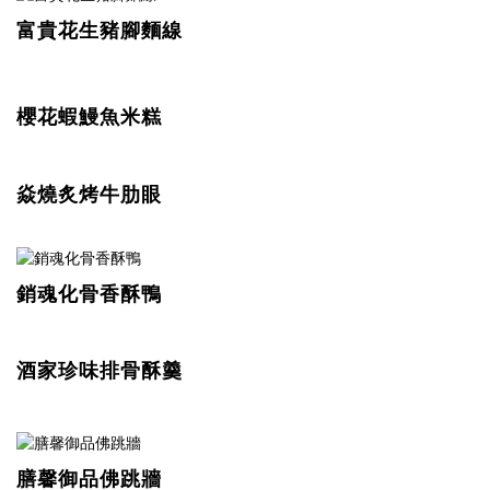
富貴花生豬腳麵線
櫻花蝦鰻魚米糕
焱燒炙烤牛肋眼
銷魂化骨香酥鴨
酒家珍味排骨酥羹
膳馨御品佛跳牆