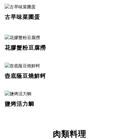
古早味菜圃蛋
花膠蟹粉豆腐撈
壺底蔭豆燒鮮蚵
鹽烤活力鯛
肉類料理