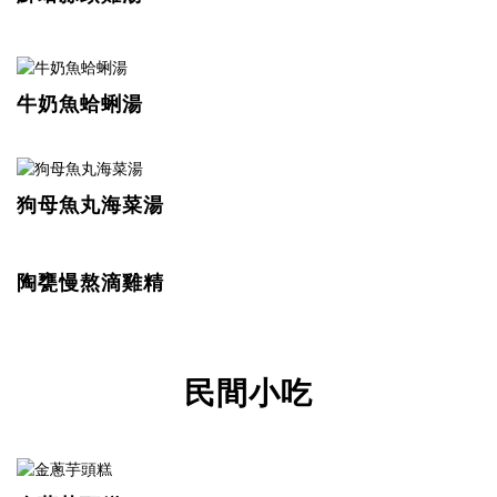
牛奶魚蛤蜊湯
狗母魚丸海菜湯
陶甕慢熬滴雞精
民間小吃