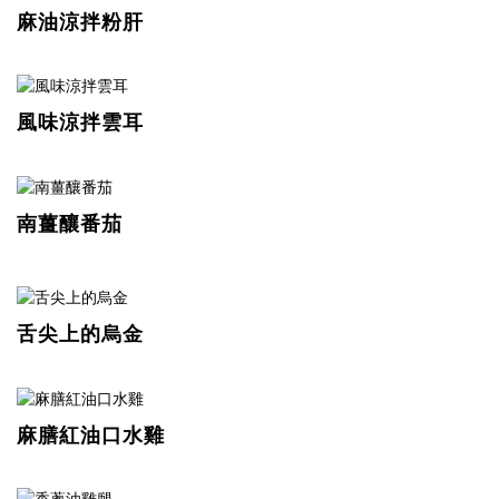
麻油涼拌粉肝
風味涼拌雲耳
南薑釀番茄
舌尖上的烏金
麻膳紅油口水雞