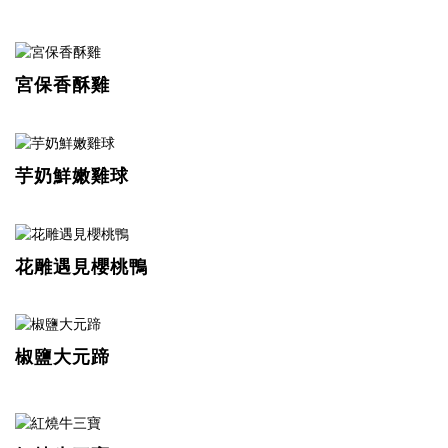
宮保香酥雞
芋奶鮮嫩雞球
花雕遇見櫻桃鴨
椒鹽大元蹄