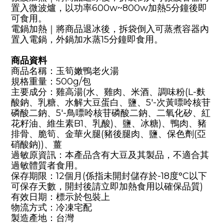
置入微波爐，以功率600w~800w加熱5分鐘後即
可食用。
電鍋加熱｜將商品退冰後，拆袋倒入可蒸煮容器內
置入電鍋，外鍋加水蒸15分鐘即食用。
商品資料
商品名稱：玉筍嫩鴨老火湯
規格重量：500g/包
主要成分：雞高湯(水、雞肉、米酒、調味粉(L-麩
酸鈉、乳糖、水解大豆蛋白、鹽、5'-次黃嘌呤核苷
磷酸二鈉、5'-鳥嘌呤核苷磷酸二鈉、二氧化矽、紅
花籽油、維生素B1、乳酸)、鹽、冰糖)、鴨肉、豬
排骨、脆筍、金華火腿(豬後腿肉、鹽、保色劑(亞
硝酸鈉))、薑
過敏原資訊：本產品含有大豆及其製品，不適合其
過敏體質者食用。
保存期限：12個月(係指未開封儲存於-18度°C以下
可保存天數，開封後請立即加熱食用以確保品質)
有效日期：標示於包裝上
物流方式：冷凍宅配
製造產地：台灣