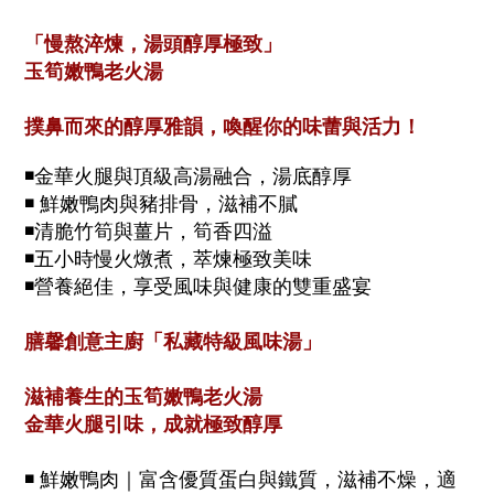
「慢熬淬煉，湯頭醇厚極致」
玉筍嫩鴨老火湯
撲鼻而來的醇厚雅韻，
喚醒你的味蕾與活力
！
◾
金華火腿與頂級高湯融合，湯底醇厚
◾
鮮嫩鴨肉與豬排骨，滋補不膩
◾
清脆竹筍與薑片，筍香四溢
◾
五小時慢火燉煮，萃煉極致美味
◾
營養絕佳，享受風味與健康的雙重盛宴
膳馨創意主廚「私藏特級風味湯」
滋補養生的玉筍嫩鴨老火湯
金華火腿引味，成就極致醇厚
◾
鮮嫩鴨肉｜富含優質蛋白與鐵質，滋補不燥，適