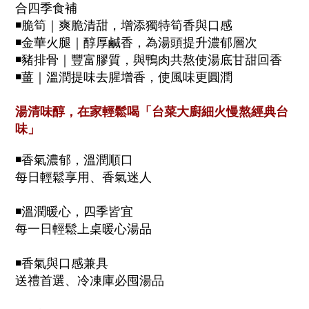
合四季食補
◾
脆筍｜爽脆清甜，增添獨特筍香與口感
◾
金華火腿｜醇厚鹹香，為湯頭提升濃郁層次
◾
豬排骨｜豐富膠質，與鴨肉共熬使湯底
甘甜回香
◾
薑｜溫潤提味去腥增香，使風味更圓潤
湯清味醇，在家輕鬆喝「台菜大廚細火慢熬經典台
味」
◾
香氣濃郁
，
溫潤順口
每日輕鬆享用、香氣迷人
◾
溫潤暖心
，四季皆宜
每一日輕鬆上桌暖心湯品
◾
香氣與口感兼具
送禮首選、冷凍庫必囤湯品