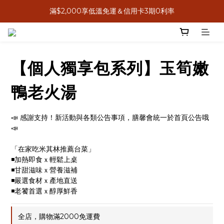
滿$2,000享低溫免運＆信用卡3期0利率
8月感恩獻心意，送禮送米其林
8月感恩獻心意，送禮送米其林
【個人獨享包系列】玉筍嫩
鴨老火湯
📣 感謝支持！新活動與各類公告事項，膳馨會統一於首頁公告哦
📣
「在家吃米其林推薦台菜」
◾加熱即食ｘ輕鬆上桌
◾甘甜滋味ｘ營養滋補
◾嚴選食材ｘ產地直送
◾老饕首選ｘ醇厚鮮香
全店，購物滿2000免運費