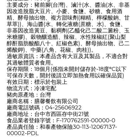
主要成分：豬前腳(台灣)、滷汁(水、醬油(水、非基
因改造脫脂大豆片、小麥、食鹽、砂糖、食用酒
精、酵母抽出物、複方甜味劑(糊精、檸檬酸鈉、甘
草萃))、海山醬(水、轉化液糖(蔗糖、水)、食鹽、
非基因改造黃豆、黏稠劑(乙醯化己二酸二澱粉、玉
米糖膠)、穀物釀造醋、辣椒、水性辣椒紅(聚山梨
醇酐脂肪酸酯八十、紅椒色素)、酵母抽出物、己二
烯酸鉀)、中藥(八角、花椒、肉桂))。
過敏原資訊：本產品含有大豆及其製品，不適合對
其過敏體質者食用。
保存期限：18個月(係指未開封儲存於-18度°C以下
可保存天數，開封後請立即加熱食用以確保品質)
有效日期：標示於包裝上
物流方式：冷凍宅配
豬肉原產地：台灣
廠商名稱：膳馨餐飲有限公司
廠商電話號碼：04-25606922
廠商地址：台中市西區存中街21號
食品業者登錄字號：F-170762591-00000-0
產品責任險：和泰產物保險30-113-12067137-
00002-PDL