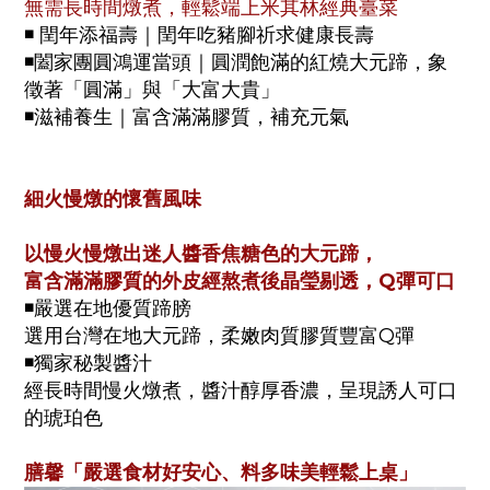
無需長時間燉煮，輕鬆端上米其林經典臺菜
◾
閏年添福壽｜閏年吃豬腳祈求健康長壽
◾
闔家團圓鴻運當頭｜圓潤飽滿的紅燒大元蹄，象
徵著「圓滿」與「大富大貴」
◾
滋補養生｜富含滿滿膠質，補充元氣
細火慢燉的懷舊風味
以慢火慢燉出迷人醬香焦糖色的大元蹄，
富含滿滿膠質的外皮經熬煮後晶瑩剔透，Q彈可口
◾
嚴選在地優質蹄膀
選用台灣在地大元蹄，柔嫩肉質膠質豐富Q彈
◾
獨家秘製醬汁
經長時間慢火燉煮，醬汁醇厚香濃，呈現誘人可口
的琥珀色
膳馨「嚴選食材好安心、料多味美輕鬆上桌」