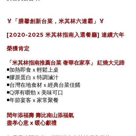
🏅「膳馨創新台菜，米其林六連霸」🏅
[
2020-2025 米其林指南入選餐廳] 連續六年
榮獲肯定
「米其林指南推薦台菜 奢華在家享」 紅燒大元蹄
◾加熱即食ｘ輕鬆上桌
◾膠原蛋白ｘ特調滷汁
◾台灣在地食材ｘ經典台菜佳餚
◾Q彈有嚼勁ｘ美味可口
◾年節宴客ｘ家常聚餐
閏年添福壽 壽比南山添福氣
盡孝心意 x 暖心獻禮