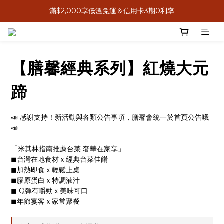
滿$2,000享低溫免運＆信用卡3期0利率
8月感恩獻心意，送禮送米其林
8月感恩獻心意，送禮送米其林
【膳馨經典系列】紅燒大元
蹄
📣 感謝支持！新活動與各類公告事項，膳馨會統一於首頁公告哦
📣
「米其林指南推薦台菜 奢華在家享」 
◼︎台灣在地食材ｘ經典台菜佳餚
◼︎加熱即食ｘ輕鬆上桌
◼︎膠原蛋白ｘ特調滷汁
◼︎ Q彈有嚼勁ｘ美味可口
◼︎年節宴客ｘ家常聚餐