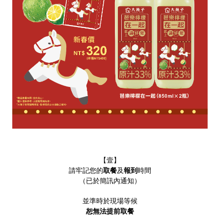
【壹】
請牢記您的
取餐
及
報到
時間
（已於簡訊內通知）
並準時於現場等候
恕無法提前取餐