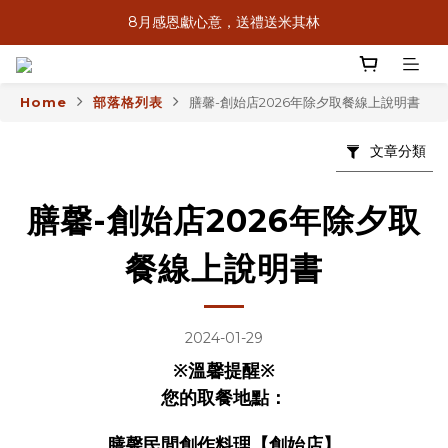
8月感恩獻心意，送禮送米其林
8月感恩獻心意，送禮送米其林
2026中秋限定｜經典蛋黃酥禮盒｜四季春蛋黃酥禮盒
Home
部落格列表
膳馨-創始店2026年除夕取餐線上說明書
滿$2,000享低溫免運＆信用卡3期0利率
文章分類
8月感恩獻心意，送禮送米其林
膳馨-創始店2026年除夕取
餐線上說明書
2024-01-29
※溫馨提醒※
您的取餐地點：
膳馨民間創作料理【創始店】