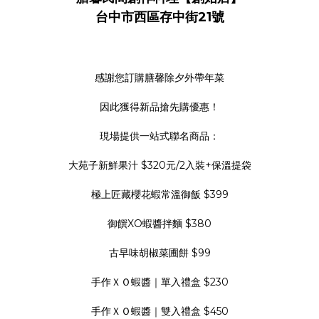
台中市西區存中街21號
感謝您訂購膳馨除夕外帶年菜
因此獲得新品搶先購優惠！
現場提供一站式聯名商品：
大苑子新鮮果汁 $320元/2入裝+保溫提袋
極上匠藏櫻花蝦常溫御飯 $399
御饌XO蝦醬拌麵 $380
古早味胡椒菜圃餅 $99
手作ＸＯ蝦醬｜單入禮盒 $230
手作ＸＯ蝦醬｜雙入禮盒 $450