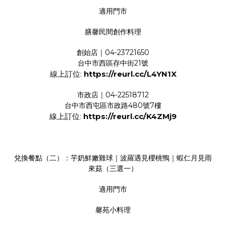
適用門市
膳馨民間創作料理
創始店｜04-23721650
台中市西區存中街21號
線上訂位:
https://reurl.cc/L4YN1X
市政店｜04-22518712
台中市西屯區市政路480號7樓
線上訂位:
https://reurl.cc/K4ZMj9
兌換餐點（二）：芋奶鮮嫩雞球｜波羅遇見櫻桃鴨｜蝦仁月見雨
來菇（三選一）
適用門市
馨苑小料理